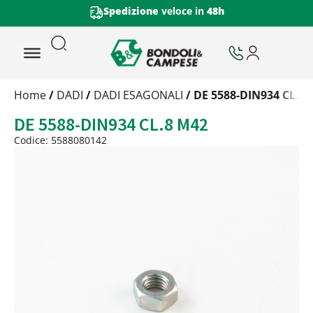
Spedizione
veloce in
48h
Trattamento
Home
/
DADI
/
DADI ESAGONALI
/ DE 5588-DIN934 CL.8
Codice
DE 5588-DIN934 CL.8 M42
Peso
Quantità
Codice: 5588080142
Trattamento:
grezzo
Codice:
5588080142
Peso:
0,571kg
(per conf.)
Devi loggarti
Trattamento:
zincat-5u-tipo-4
Codice:
5588080142-Y
Peso:
0,571kg
(per conf.)
Devi loggarti