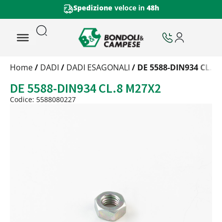
Spedizione
veloce in
48h
Trattamento
Home
/
DADI
/
DADI ESAGONALI
/ DE 5588-DIN934 CL.8
Codice
DE 5588-DIN934 CL.8 M27X2
Peso
Quantità
Codice: 5588080227
Trattamento:
grezzo
Codice:
5588080227
Peso:
14,625kg
(per conf.)
Devi loggarti
Trattamento:
zincat-5u-tipo-4
Codice:
5588080227-Y
Peso:
7,3125kg
(per conf.)
Devi loggarti