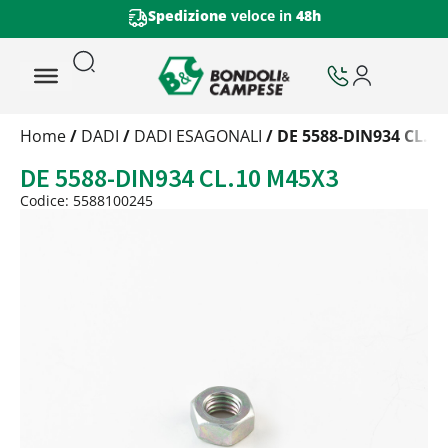
Spedizione
veloce in
48h
Trattamento
Home
/
DADI
/
DADI ESAGONALI
/ DE 5588-DIN934 CL.1
Codice
DE 5588-DIN934 CL.10 M45X3
Peso
Quantità
Codice: 5588100245
Trattamento:
grezzo
Codice:
5588100245
Peso:
0,588kg
(per conf.)
Devi loggarti