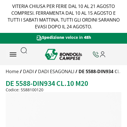
VITERIA CHIUSA PER FERIE DAL 10 AL 21 AGOSTO
COMPRESI. FERRAMENTA DAL 10 AL 15 AGOSTO E
TUTTI I SABATI MATTINA. TUTTI GLI ORDINI SARANNO
EVASI DOPO IL 24 AGOSTO.
Spedizione
veloce in
48h
Trattamento
Home
/
DADI
/
DADI ESAGONALI
/ DE 5588-DIN934 CL.1
Codice
DE 5588-DIN934 CL.10 M20
Peso
Quantità
Codice: 5588100120
Trattamento:
grezzo
Codice:
5588100120
Peso:
5,4177kg
(per conf.)
Devi loggarti
Trattamento:
zincat-5u-tipo-4