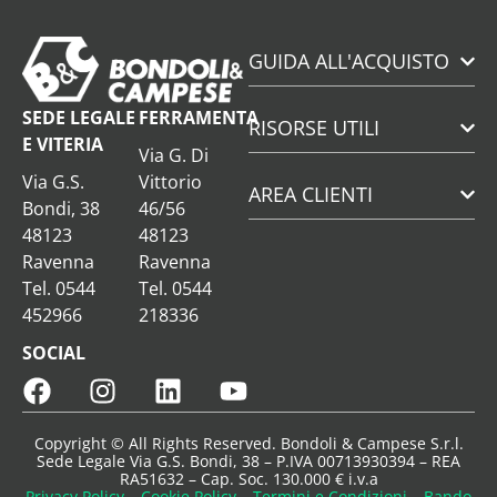
GUIDA ALL'ACQUISTO
SEDE LEGALE
FERRAMENTA
RISORSE UTILI
E VITERIA
Via G. Di
Via G.S.
Vittorio
AREA CLIENTI
Bondi, 38
46/56
48123
48123
Ravenna
Ravenna
Tel. 0544
Tel. 0544
452966
218336
SOCIAL
Copyright © All Rights Reserved. Bondoli & Campese S.r.l.
Sede Legale Via G.S. Bondi, 38 – P.IVA 00713930394 – REA
RA51632 – Cap. Soc. 130.000 € i.v.a
Privacy Policy
–
Cookie Policy
–
Termini e Condizioni
–
Bando