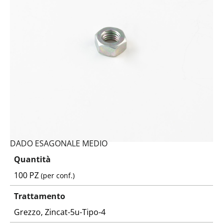
Codice:
5588100120-Y
Peso:
5,7106kg
(per conf.)
Devi loggarti
DADO ESAGONALE MEDIO
Quantità
100 PZ
(per conf.)
Trattamento
Grezzo, Zincat-5u-Tipo-4