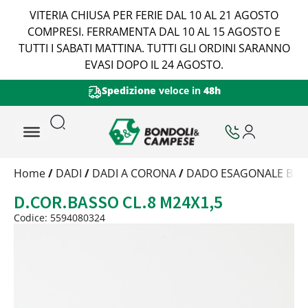
VITERIA CHIUSA PER FERIE DAL 10 AL 21 AGOSTO
COMPRESI. FERRAMENTA DAL 10 AL 15 AGOSTO E
TUTTI I SABATI MATTINA. TUTTI GLI ORDINI SARANNO
EVASI DOPO IL 24 AGOSTO.
Spedizione
veloce in
48h
Trattamento
Home
/
DADI
/
DADI A CORONA
/
DADO ESAGONALE BASS
Codice
D.COR.BASSO CL.8 M24X1,5
Peso
Quantità
Codice: 5594080324
Trattamento:
grezzo
Codice:
5594080324
Peso:
1,715825kg
(per conf.)
Devi loggarti