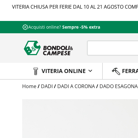
VITERIA CHIUSA PER FERIE DAL 10 AL 21 AGOSTO COMP
Acquisti online?
Sempre -5% extra
VITERIA ONLINE
FERR
Trattamento
Home
/
DADI
/
DADI A CORONA
/
DADO ESAGONAL
Codice
Peso
Quantità
Trattamento:
grezzo
Codice:
5594080124
Peso:
1,7985kg
(per conf.)
Devi loggarti