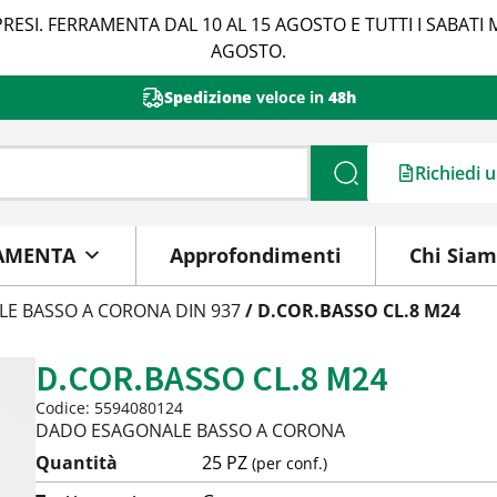
RESI. FERRAMENTA DAL 10 AL 15 AGOSTO E TUTTI I SABATI 
AGOSTO.
Spedizione
veloce in
48h
Richiedi 
Cerca
AMENTA
Approfondimenti
Chi Sia
E BASSO A CORONA DIN 937
/ D.COR.BASSO CL.8 M24
D.COR.BASSO CL.8 M24
Codice: 5594080124
DADO ESAGONALE BASSO A CORONA
Quantità
25 PZ
(per conf.)