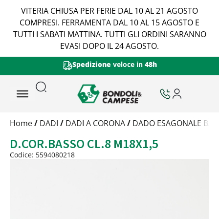
VITERIA CHIUSA PER FERIE DAL 10 AL 21 AGOSTO
COMPRESI. FERRAMENTA DAL 10 AL 15 AGOSTO E
TUTTI I SABATI MATTINA. TUTTI GLI ORDINI SARANNO
EVASI DOPO IL 24 AGOSTO.
Spedizione
veloce in
48h
Trattamento
Home
/
DADI
/
DADI A CORONA
/
DADO ESAGONALE BASS
Codice
D.COR.BASSO CL.8 M18X1,5
Peso
Quantità
Codice: 5594080218
Trattamento:
grezzo
Codice:
5594080218
Peso:
1,656kg
(per conf.)
Devi loggarti