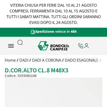
VITERIA CHIUSA PER FERIE DAL 10 AL 21 AGOSTO
COMPRESI. FERRAMENTA DAL 10 AL 15 AGOSTO E
TUTTI I SABATI MATTINA. TUTTI GLI ORDINI SARANNO
EVASI DOPO IL 24 AGOSTO.
Spedizione
veloce in
48h
Trattamento
Home
/
DADI
/
DADI A CORONA
/
DADO ESAGONALE ALTO
Codice
D.COR.ALTO CL.8 M48X3
Peso
Quantità
Codice: 5593080248
Trattamento:
grezzo
Codice:
5593080248
Peso:
0,992kg
(per conf.)
Devi loggarti