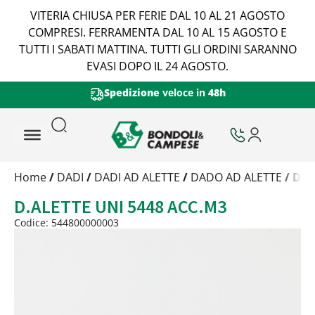
VITERIA CHIUSA PER FERIE DAL 10 AL 21 AGOSTO
COMPRESI. FERRAMENTA DAL 10 AL 15 AGOSTO E
TUTTI I SABATI MATTINA. TUTTI GLI ORDINI SARANNO
EVASI DOPO IL 24 AGOSTO.
Spedizione
veloce in
48h
Trattamento
Home
/
DADI
/
DADI AD ALETTE
/
DADO AD ALETTE
/ D.A
Codice
D.ALETTE UNI 5448 ACC.M3
Peso
Quantità
Codice: 544800000003
Trattamento:
grezzo
Codice:
544800000003
Peso:
1,8kg
(per conf.)
Devi loggarti