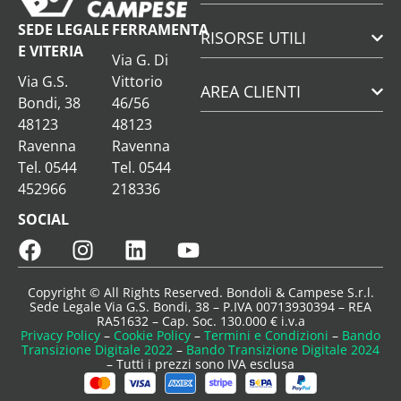
SEDE LEGALE
FERRAMENTA
RISORSE UTILI
E VITERIA
Via G. Di
Via G.S.
Vittorio
AREA CLIENTI
Bondi, 38
46/56
48123
48123
Ravenna
Ravenna
Tel. 0544
Tel. 0544
452966
218336
SOCIAL
Copyright © All Rights Reserved. Bondoli & Campese S.r.l.
Sede Legale Via G.S. Bondi, 38 – P.IVA 00713930394 – REA
RA51632 – Cap. Soc. 130.000 € i.v.a
Privacy Policy
–
Cookie Policy
–
Termini e Condizioni
–
Bando
Transizione Digitale 2022
–
Bando Transizione Digitale 2024
– Tutti i prezzi sono IVA esclusa