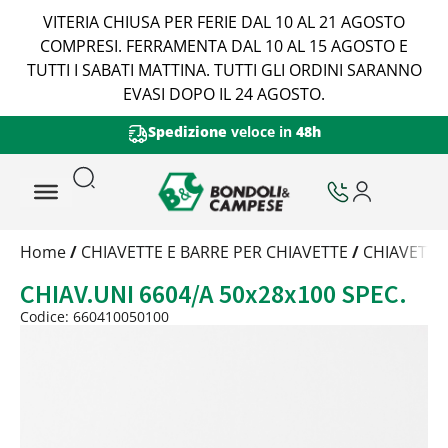
VITERIA CHIUSA PER FERIE DAL 10 AL 21 AGOSTO
COMPRESI. FERRAMENTA DAL 10 AL 15 AGOSTO E
TUTTI I SABATI MATTINA. TUTTI GLI ORDINI SARANNO
EVASI DOPO IL 24 AGOSTO.
Spedizione
veloce in
48h
Trattamento
Home
/
CHIAVETTE E BARRE PER CHIAVETTE
/
CHIAVETTE
Codice
CHIAV.UNI 6604/A 50x28x100 SPEC.
Peso
Quantità
Codice: 660410050100
Trattamento:
grezzo
Codice:
660410050100
Peso:
0,9695kg
(per conf.)
Devi loggarti