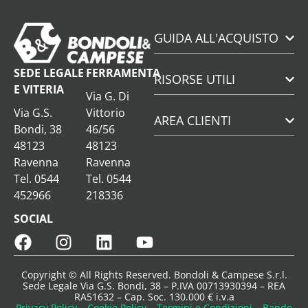
GUIDA ALL'ACQUISTO
SEDE LEGALE
FERRAMENTA
RISORSE UTILI
E VITERIA
Via G. Di
Via G.S.
Vittorio
AREA CLIENTI
Bondi, 38
46/56
48123
48123
Ravenna
Ravenna
Tel. 0544
Tel. 0544
452966
218336
SOCIAL
Copyright © All Rights Reserved. Bondoli & Campese S.r.l.
Sede Legale Via G.S. Bondi, 38 – P.IVA 00713930394 – REA
RA51632 – Cap. Soc. 130.000 € i.v.a
Privacy Policy
–
Cookie Policy
–
Termini e Condizioni
–
Bando