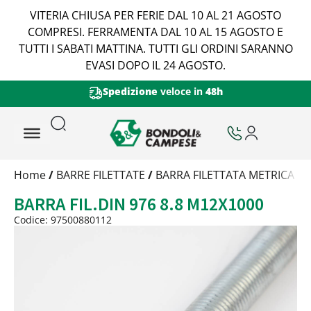
VITERIA CHIUSA PER FERIE DAL 10 AL 21 AGOSTO
COMPRESI. FERRAMENTA DAL 10 AL 15 AGOSTO E
TUTTI I SABATI MATTINA. TUTTI GLI ORDINI SARANNO
EVASI DOPO IL 24 AGOSTO.
Spedizione
veloce in
48h
Trattamento
Home
/
BARRE FILETTATE
/
BARRA FILETTATA METRICA
/ 
Codice
BARRA FIL.DIN 976 8.8 M12X1000
Peso
Quantità
Codice: 97500880112
Trattamento:
grezzo
Codice:
97500880112
Peso:
0,7kg
(per conf.)
Devi loggarti