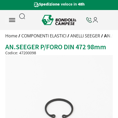
Spedizione
veloce in
48h
Trattamento
Home
/
COMPONENTI ELASTICI
/
ANELLI SEEGER
/ AN.SE
Codice
AN.SEEGER P/FORO DIN 472 98mm
Peso
Quantità
Codice: 47200098
Trattamento:
grezzo
Codice:
47200098
Peso:
2,0275kg
(per conf.)
Devi loggarti