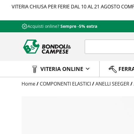
VITERIA CHIUSA PER FERIE DAL 10 AL 21 AGOSTO COMP
Acquisti online?
Sempre -5% extra
VITERIA ONLINE
FERR
Trattamento
Home
/
COMPONENTI ELASTICI
/
ANELLI SEEGER
/
Codice
Peso
Quantità
Trattamento:
grezzo
Codice:
47200082
Peso:
1,08475kg
(per conf.)
Devi loggarti