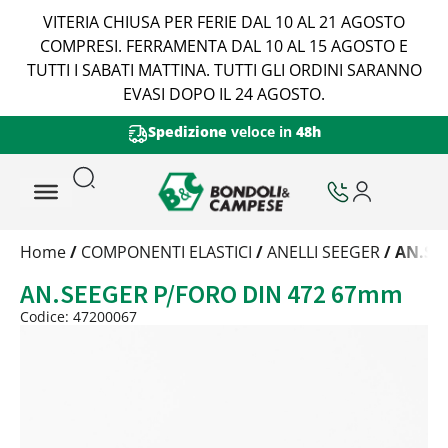
VITERIA CHIUSA PER FERIE DAL 10 AL 21 AGOSTO
COMPRESI. FERRAMENTA DAL 10 AL 15 AGOSTO E
TUTTI I SABATI MATTINA. TUTTI GLI ORDINI SARANNO
EVASI DOPO IL 24 AGOSTO.
Spedizione
veloce in
48h
Trattamento
Home
/
COMPONENTI ELASTICI
/
ANELLI SEEGER
/ AN.SE
Codice
AN.SEEGER P/FORO DIN 472 67mm
Peso
Quantità
Codice: 47200067
Trattamento:
grezzo
Codice:
47200067
Peso:
0,8255kg
(per conf.)
Devi loggarti