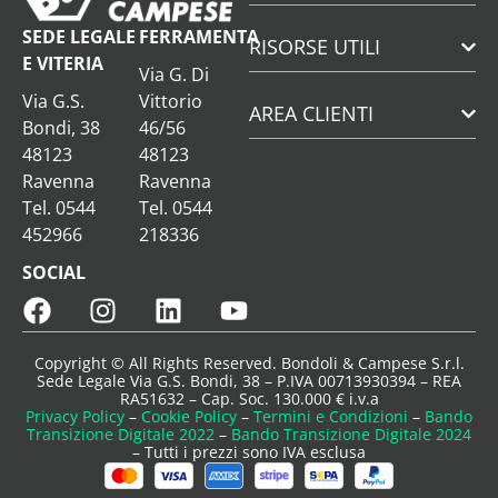
SEDE LEGALE
FERRAMENTA
RISORSE UTILI
E VITERIA
Via G. Di
Via G.S.
Vittorio
AREA CLIENTI
Bondi, 38
46/56
48123
48123
Ravenna
Ravenna
Tel. 0544
Tel. 0544
452966
218336
SOCIAL
Copyright © All Rights Reserved. Bondoli & Campese S.r.l.
Sede Legale Via G.S. Bondi, 38 – P.IVA 00713930394 – REA
RA51632 – Cap. Soc. 130.000 € i.v.a
Privacy Policy
–
Cookie Policy
–
Termini e Condizioni
–
Bando
Transizione Digitale 2022
–
Bando Transizione Digitale 2024
– Tutti i prezzi sono IVA esclusa