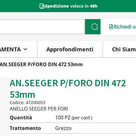
Spedizione
veloce in
48h
Richiedi 
Cerca
AMENTA
Approfondimenti
Chi Sia
 AN.SEEGER P/FORO DIN 472 53mm
AN.SEEGER P/FORO DIN 472
53mm
Codice: 47200053
ANELLO SEEGER PER FORI
Quantità
100 PZ
(per conf.)
Trattamento
Grezzo