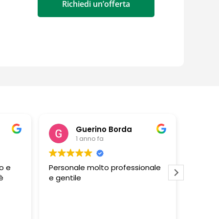
Richiedi un’offerta
Guerino Borda
1 anno fa
o e
Personale molto professionale
Negozi
è
e gentile
persona
profess
molto g