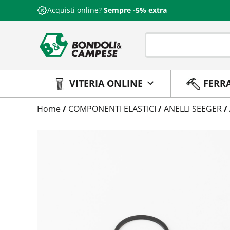
Acquisti online?
Sempre -5% extra
VITERIA ONLINE
FERR
Trattamento
Home
/
COMPONENTI ELASTICI
/
ANELLI SEEGER
/
Codice
Peso
Quantità
Trattamento:
grezzo
Codice:
47200053
Peso:
0,892kg
(per conf.)
Devi loggarti