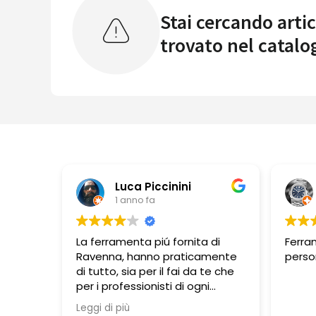
Stai cercando artic
trovato nel catalo
Luca Piccinini
1 anno fa
La ferramenta piú fornita di
Ferra
Ravenna, hanno praticamente
perso
di tutto, sia per il fai da te che
per i professionisti di ogni
branca lavorativa. Si trovano
Leggi di più
molte cose in esposizione