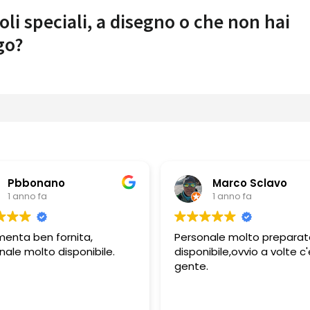
oli speciali, a disegno o che non hai
go?
Pbbonano
Marco Sclavo
1 anno fa
1 anno fa
menta ben fornita,
Personale molto preparat
nale molto disponibile.
disponibile,ovvio a volte c'
gente.