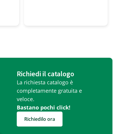
profess
molto g
Richiedi il catalogo
La richiesta catalogo è
completamente gratuita e
veloce.
Bastano pochi click!
Richiedilo ora