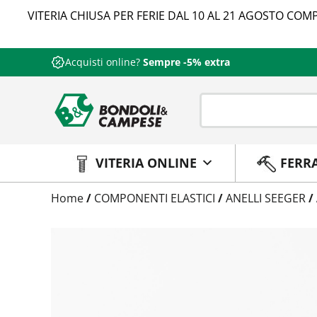
VITERIA CHIUSA PER FERIE DAL 10 AL 21 AGOSTO COMP
Acquisti online?
Sempre -5% extra
VITERIA ONLINE
FERR
Trattamento
Home
/
COMPONENTI ELASTICI
/
ANELLI SEEGER
/
Codice
Peso
Quantità
Trattamento:
grezzo
Codice:
47200385
Peso:
0,6592kg
(per conf.)
Devi loggarti