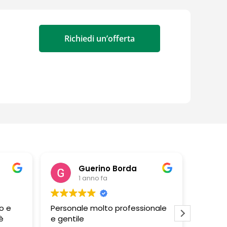
Richiedi un’offerta
Guerino Borda
1 anno fa
o e
Personale molto professionale
Negozi
è
e gentile
persona