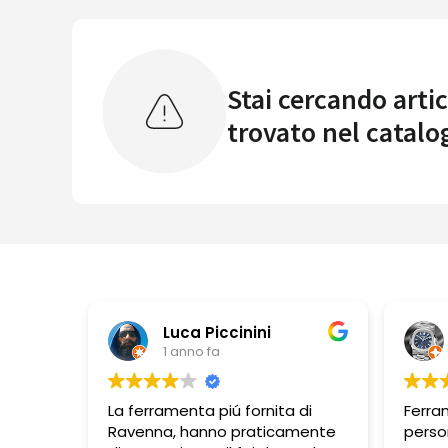
Stai cercando artic
trovato nel catalo
Luca Piccinini
1 anno fa
La ferramenta piú fornita di
Ferra
Ravenna, hanno praticamente
perso