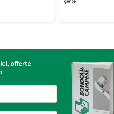
gente.
ici, offerte
o