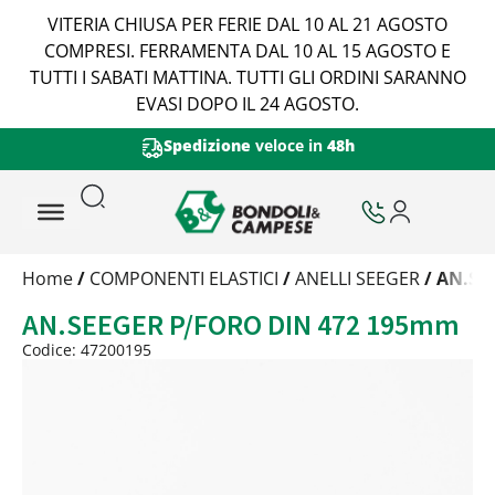
VITERIA CHIUSA PER FERIE DAL 10 AL 21 AGOSTO
COMPRESI. FERRAMENTA DAL 10 AL 15 AGOSTO E
TUTTI I SABATI MATTINA. TUTTI GLI ORDINI SARANNO
EVASI DOPO IL 24 AGOSTO.
Spedizione
veloce in
48h
Trattamento
Home
/
COMPONENTI ELASTICI
/
ANELLI SEEGER
/ AN.SE
Codice
AN.SEEGER P/FORO DIN 472 195mm
Peso
Quantità
Codice: 47200195
Trattamento:
grezzo
Codice:
47200195
Peso:
4,53875kg
(per conf.)
Devi loggarti