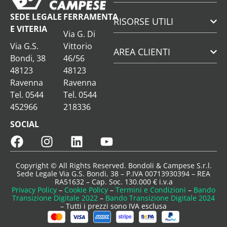
SEDE LEGALE
FERRAMENTA
RISORSE UTILI
E VITERIA
Via G. Di
Via G.S.
Vittorio
AREA CLIENTI
Bondi, 38
46/56
48123
48123
Ravenna
Ravenna
Tel. 0544
Tel. 0544
452966
218336
SOCIAL
Copyright © All Rights Reserved. Bondoli & Campese S.r.l.
Sede Legale Via G.S. Bondi, 38 – P.IVA 00713930394 – REA
RA51632 – Cap. Soc. 130.000 € i.v.a
Privacy Policy
–
Cookie Policy
–
Termini e Condizioni
–
Bando
Transizione Digitale 2022
–
Bando Transizione Digitale 2024
– Tutti i prezzi sono IVA esclusa