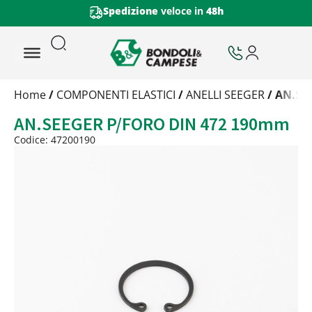
Spedizione
veloce in
48h
Trattamento
Home
/
COMPONENTI ELASTICI
/
ANELLI SEEGER
/ AN.SE
Codice
AN.SEEGER P/FORO DIN 472 190mm
Peso
Quantità
Codice: 47200190
Trattamento:
grezzo
Codice:
47200190
Peso:
4,1075kg
(per conf.)
Devi loggarti