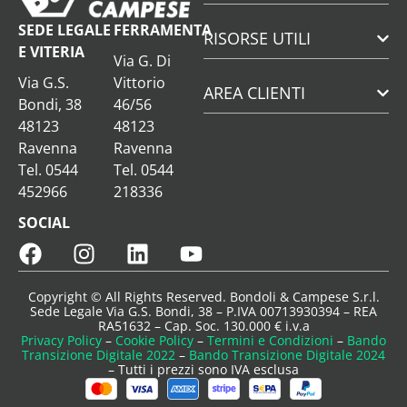
SEDE LEGALE
FERRAMENTA
RISORSE UTILI
E VITERIA
Via G. Di
Via G.S.
Vittorio
AREA CLIENTI
Bondi, 38
46/56
48123
48123
Ravenna
Ravenna
Tel. 0544
Tel. 0544
452966
218336
SOCIAL
Copyright © All Rights Reserved. Bondoli & Campese S.r.l.
Sede Legale Via G.S. Bondi, 38 – P.IVA 00713930394 – REA
RA51632 – Cap. Soc. 130.000 € i.v.a
Privacy Policy
–
Cookie Policy
–
Termini e Condizioni
–
Bando
Transizione Digitale 2022
–
Bando Transizione Digitale 2024
– Tutti i prezzi sono IVA esclusa