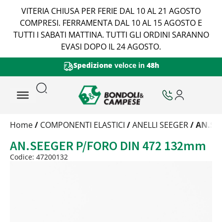
VITERIA CHIUSA PER FERIE DAL 10 AL 21 AGOSTO
COMPRESI. FERRAMENTA DAL 10 AL 15 AGOSTO E
TUTTI I SABATI MATTINA. TUTTI GLI ORDINI SARANNO
EVASI DOPO IL 24 AGOSTO.
Spedizione
veloce in
48h
Trattamento
Home
/
COMPONENTI ELASTICI
/
ANELLI SEEGER
/ AN.SE
Codice
AN.SEEGER P/FORO DIN 472 132mm
Peso
Quantità
Codice: 47200132
Trattamento:
grezzo
Codice:
47200132
Peso:
7,35kg
(per conf.)
Devi loggarti