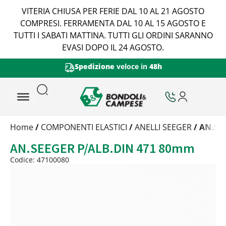
VITERIA CHIUSA PER FERIE DAL 10 AL 21 AGOSTO
COMPRESI. FERRAMENTA DAL 10 AL 15 AGOSTO E
TUTTI I SABATI MATTINA. TUTTI GLI ORDINI SARANNO
EVASI DOPO IL 24 AGOSTO.
Spedizione
veloce in
48h
Trattamento
Home
/
COMPONENTI ELASTICI
/
ANELLI SEEGER
/ AN.SE
Codice
AN.SEEGER P/ALB.DIN 471 80mm
Peso
Quantità
Codice: 47100080
Trattamento:
grezzo
Codice:
47100080
Peso:
1,19915kg
(per conf.)
Devi loggarti