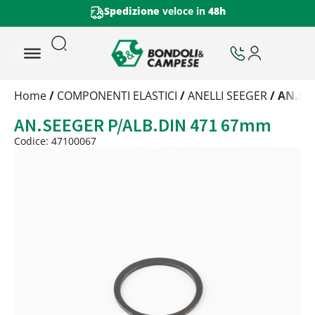
Spedizione
veloce in
48h
Trattamento
Home
/
COMPONENTI ELASTICI
/
ANELLI SEEGER
/ AN.SE
Codice
AN.SEEGER P/ALB.DIN 471 67mm
Peso
Quantità
Codice: 47100067
Trattamento:
grezzo
Codice:
47100067
Peso:
0,9305kg
(per conf.)
Devi loggarti