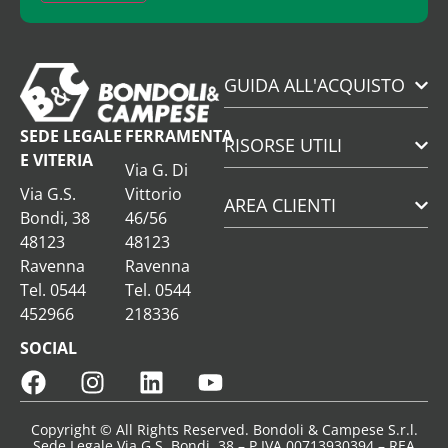
GUIDA ALL'ACQUISTO
SEDE LEGALE
FERRAMENTA
RISORSE UTILI
E VITERIA
Via G. Di
Via G.S.
Vittorio
AREA CLIENTI
Bondi, 38
46/56
48123
48123
Ravenna
Ravenna
Tel. 0544
Tel. 0544
452966
218336
SOCIAL
Copyright © All Rights Reserved. Bondoli & Campese S.r.l.
Sede Legale Via G.S. Bondi, 38 – P.IVA 00713930394 – REA