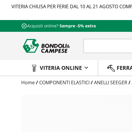
VITERIA CHIUSA PER FERIE DAL 10 AL 21 AGOSTO COMP
Acquisti online?
Sempre -5% extra
VITERIA ONLINE
FERR
Trattamento
Home
/
COMPONENTI ELASTICI
/
ANELLI SEEGER
/
Codice
Peso
Quantità
Trattamento:
grezzo
Codice:
47100031
Peso:
0,83kg
(per conf.)
Devi loggarti