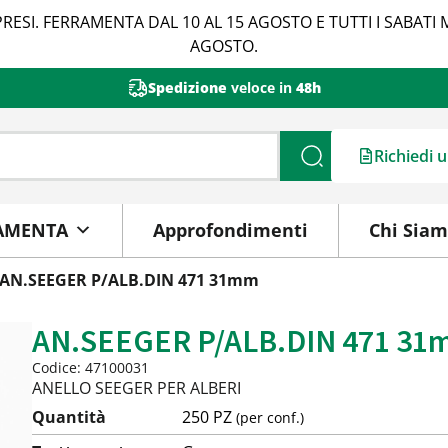
RESI. FERRAMENTA DAL 10 AL 15 AGOSTO E TUTTI I SABATI 
AGOSTO.
Spedizione
veloce in
48h
Richiedi 
Cerca
AMENTA
Approfondimenti
Chi Sia
 AN.SEEGER P/ALB.DIN 471 31mm
AN.SEEGER P/ALB.DIN 471 31
Codice: 47100031
ANELLO SEEGER PER ALBERI
Quantità
250 PZ
(per conf.)