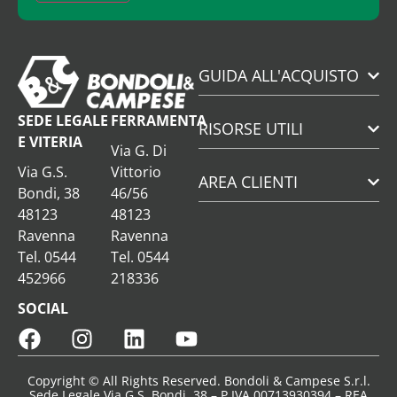
GUIDA ALL'ACQUISTO
SEDE LEGALE
FERRAMENTA
RISORSE UTILI
E VITERIA
Via G. Di
Via G.S.
Vittorio
AREA CLIENTI
Bondi, 38
46/56
48123
48123
Ravenna
Ravenna
Tel. 0544
Tel. 0544
452966
218336
SOCIAL
Copyright © All Rights Reserved. Bondoli & Campese S.r.l.
Sede Legale Via G.S. Bondi, 38 – P.IVA 00713930394 – REA