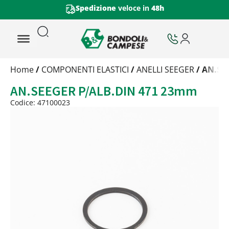
Spedizione
veloce in
48h
Trattamento
Home
/
COMPONENTI ELASTICI
/
ANELLI SEEGER
/ AN.SE
Codice
AN.SEEGER P/ALB.DIN 471 23mm
Peso
Quantità
Codice: 47100023
Trattamento:
grezzo
Codice:
47100023
Peso:
0,88kg
(per conf.)
Devi loggarti