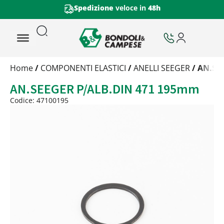
Spedizione
veloce in
48h
Trattamento
Home
/
COMPONENTI ELASTICI
/
ANELLI SEEGER
/ AN.SE
Codice
AN.SEEGER P/ALB.DIN 471 195mm
Peso
Quantità
Codice: 47100195
Trattamento:
grezzo
Codice:
47100195
Peso:
5,242kg
(per conf.)
Devi loggarti