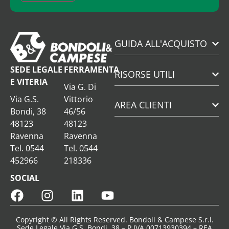
GUIDA ALL'ACQUISTO
SEDE LEGALE
FERRAMENTA
RISORSE UTILI
E VITERIA
Via G. Di
Via G.S.
Vittorio
AREA CLIENTI
Bondi, 38
46/56
48123
48123
Ravenna
Ravenna
Tel. 0544
Tel. 0544
452966
218336
SOCIAL
Copyright © All Rights Reserved. Bondoli & Campese S.r.l.
Sede Legale Via G.S. Bondi, 38 – P.IVA 00713930394 – REA