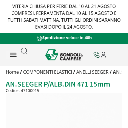
VITERIA CHIUSA PER FERIE DAL 10 AL 21 AGOSTO
COMPRESI. FERRAMENTA DAL 10 AL 15 AGOSTO E
TUTTI I SABATI MATTINA. TUTTI GLI ORDINI SARANNO
EVASI DOPO IL 24 AGOSTO.
Spedizione
veloce in
48h
Trattamento
Home
/
COMPONENTI ELASTICI
/
ANELLI SEEGER
/ AN.SE
Codice
AN.SEEGER P/ALB.DIN 471 15mm
Peso
Quantità
Codice: 47100015
Trattamento:
grezzo
Codice:
47100015
Peso:
0,717kg
(per conf.)
Devi loggarti