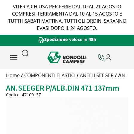
VITERIA CHIUSA PER FERIE DAL 10 AL 21 AGOSTO
COMPRESI. FERRAMENTA DAL 10 AL 15 AGOSTO E
TUTTI I SABATI MATTINA. TUTTI GLI ORDINI SARANNO
EVASI DOPO IL 24 AGOSTO.
Spedizione
veloce in
48h
Trattamento
Home
/
COMPONENTI ELASTICI
/
ANELLI SEEGER
/ AN.SE
Codice
AN.SEEGER P/ALB.DIN 471 137mm
Peso
Quantità
Codice: 47100137
Trattamento:
grezzo
Codice:
47100137
Peso:
2,318kg
(per conf.)
Devi loggarti